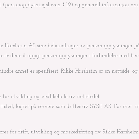
rt (personopplysningsloven § 19) og generell informasjon o
kke Harsheim AS sine behandlinger av personopplysninger p
r nettsidene å oppgi personopplysninger i forbindelse med tje
dre annet er spesifisert. Rikke Harsheim er en nettside, og 
for utvikling og vedlikehold av nettstedet.
ttsted, lagres på servere som driftes av SYSE AS. For mer 
r for drift, utvikling og markedsføring av Rikke Harsheims n