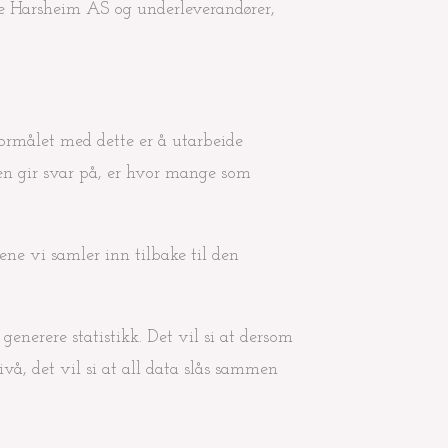
e Harsheim AS og underleverandører,
ormålet med dette er å utarbeide
ken gir svar på, er hvor mange som
ne vi samler inn tilbake til den
 generere statistikk. Det vil si at dersom
ivå, det vil si at all data slås sammen