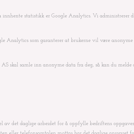
nnhente statistikk er Google Analytics. Vi administrerer di
le Analytics som garanterer at brukerne vil være anonyme o
im AS skal samle inn anonyme data fra deg, så kan du meld
 av det daglige arbeidet for å oppfylle bedriftens oppgaver
osten eller telefonsamtalen mottas har det daglige ansvaret