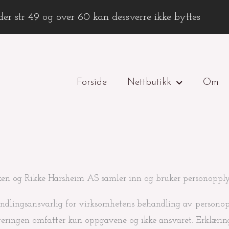
er str 49 og over 60 kan dessverre ikke byttes
Forside
Nettbutikk
Om
en og Rikke Harsheim AS samler inn og bruker personopply
ndlingsansvarlig for virksomhetens behandling av personopp
geringen omfatter kun oppgavene og ikke ansvaret. Erklæri