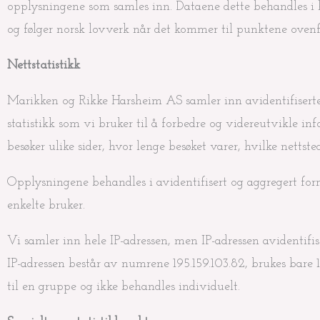
opplysningene som samles inn. Dataene dette behandles i
og følger norsk lovverk når det kommer til punktene ovenf
Nettstatistikk
Marikken og Rikke Harsheim AS samler inn avidentifiserte
statistikk som vi bruker til å forbedre og videreutvikle i
besøker ulike sider, hvor lenge besøket varer, hvilke netts
Opplysningene behandles i avidentifisert og aggregert form
enkelte bruker.
Vi samler inn hele IP-adressen, men IP-adressen avidentifiser
IP-adressen består av numrene 195.159.103.82, brukes bare 19
til en gruppe og ikke behandles individuelt.