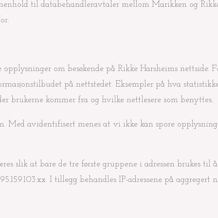
 henhold til databehandleravtaler mellom Marikken og Rikk
or.
 opplysninger om besøkende på Rikke Harsheims nettside. F
nformasjonstilbudet på nettstedet. Eksempler på hva statistik
teder brukerne kommer fra og hvilke nettlesere som benyttes.
. Med avidentifisert menes at vi ikke kan spore opplysninge
es slik at bare de tre første gruppene i adressen brukes til å
5.159.103.xx. I tillegg behandles IP-adressene på aggregert n