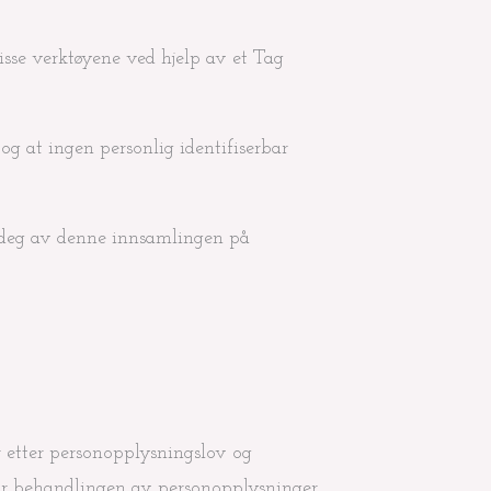
sse verktøyene ved hjelp av et Tag
g at ingen personlig identifiserbar
e deg av denne innsamlingen på
 etter personopplysningslov og
 for behandlingen av personopplysninger