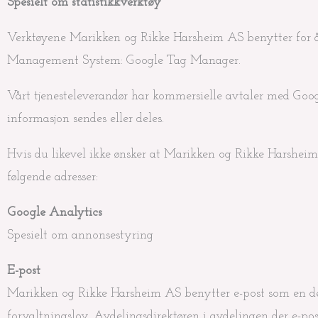
Spesielt om statistikkverktøy
Verktøyene Marikken og Rikke Harsheim AS benytter for å i
Management System: Google Tag Manager.
Vårt tjenesteleverandør har kommersielle avtaler med Goog
informasjon sendes eller deles.
Hvis du likevel ikke ønsker at Marikken og Rikke Harshe
følgende adresser:
Google Analytics
Spesielt om annonsestyring
E-post
Marikken og Rikke Harsheim AS benytter e-post som en del
forvaltningslov. Avdelingsdirektøren i avdelingen der e-p