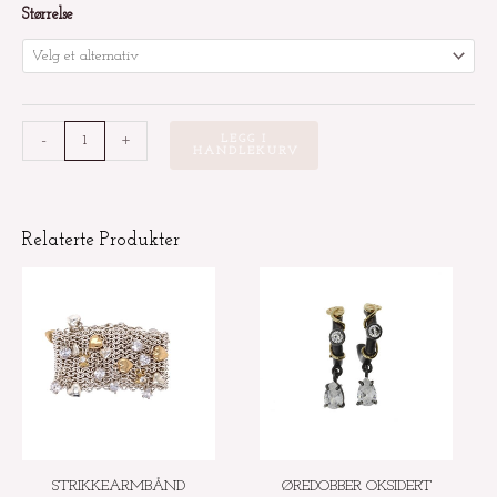
Bladring
Størrelse
med
hengende
flaskegrønn
zirconia
-
+
LEGG I
antall
HANDLEKURV
Relaterte Produkter
STRIKKEARMBÅND
ØREDOBBER OKSIDERT