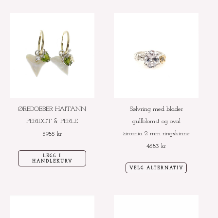
Dette
produktet
har
flere
varianter.
Alternative
kan
velges
ØREDOBBER HAITANN
Sølvring med blader
på
PERIDOT & PERLE
gullblomst og oval
produktside
zirconia 2 mm ringskinne
5985
kr
4683
kr
LEGG I
HANDLEKURV
VELG ALTERNATIV
Dette
Dette
produktet
produktet