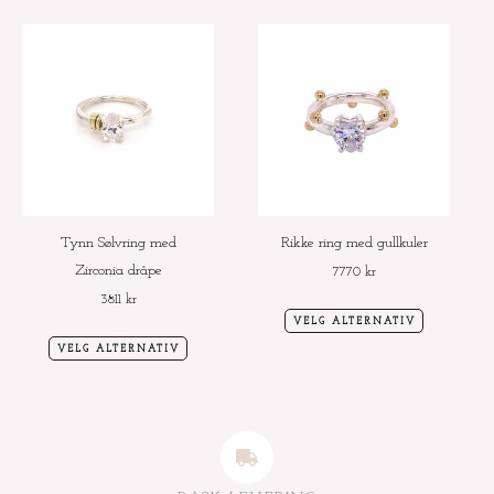
Dette
Dette
produktet
produktet
har
har
flere
flere
varianter.
varianter.
Alternativene
Alternative
kan
kan
velges
velges
Tynn Sølvring med
Rikke ring med gullkuler
på
på
Zirconia dråpe
7770
kr
produktsiden
produktside
3811
kr
VELG ALTERNATIV
VELG ALTERNATIV