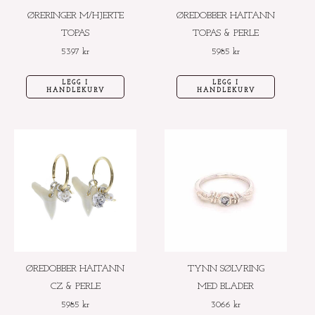
ØRERINGER M/HJERTE
ØREDOBBER HAITANN
TOPAS
TOPAS & PERLE
5397
kr
5985
kr
LEGG I
LEGG I
HANDLEKURV
HANDLEKURV
Dette
produktet
har
flere
varianter.
Alternative
kan
velges
ØREDOBBER HAITANN
TYNN SØLVRING
på
CZ & PERLE
MED BLADER
produktside
5985
kr
3066
kr