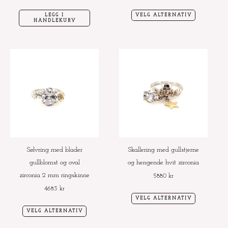
LEGG I
VELG ALTERNATIV
HANDLEKURV
Dette
Dette
produktet
produktet
har
har
flere
flere
varianter.
varianter.
Alternativene
Alternative
kan
kan
velges
velges
Sølvring med blader
Skallering med gullstjerne
på
på
gullblomst og oval
og hengende hvit zirconia
produktsiden
produktside
zirconia 2 mm ringskinne
5880
kr
4683
kr
VELG ALTERNATIV
VELG ALTERNATIV