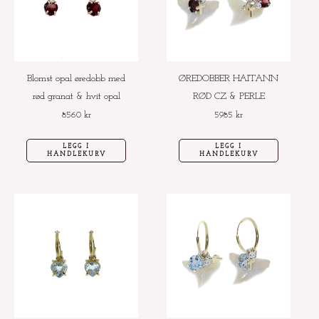
Blomst opal øredobb med
ØREDOBBER HAITANN
rød granat & hvit opal
RØD CZ & PERLE
8560
kr
5985
kr
LEGG I
LEGG I
HANDLEKURV
HANDLEKURV