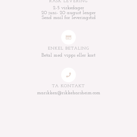
RASK LEVERING
2-5 virkedager
20 juni- 20 august lenger
Send mail for leveringstid
ENKEL BETALING
Betal med vipps eller kort
TA KONTAKT
marikken@rikkeharsheim.com