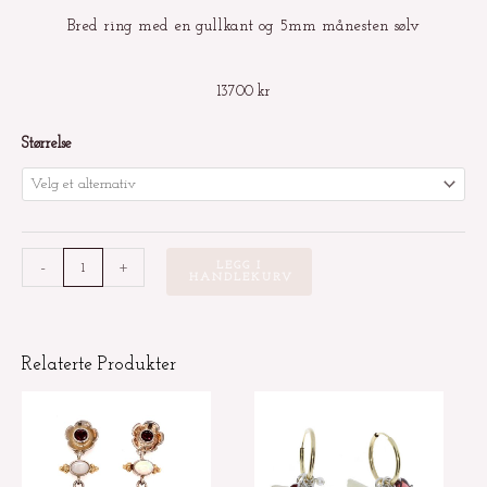
Bred ring med en gullkant og 5mm månesten sølv
13700
kr
Bred
Størrelse
ring
med
en
gullkant
-
+
LEGG I
og
HANDLEKURV
5mm
månesten
sølv
Relaterte Produkter
antall