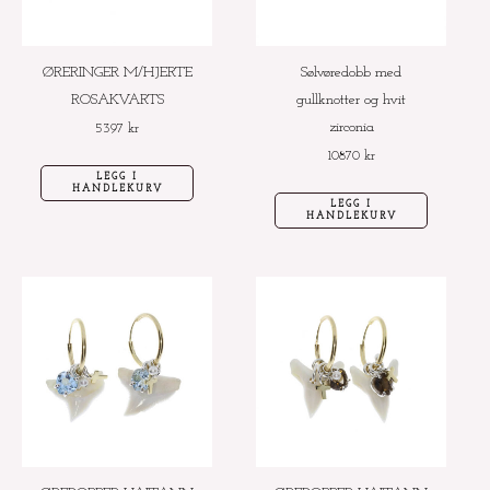
ØRERINGER M/HJERTE
Sølvøredobb med
ROSAKVARTS
gullknotter og hvit
zirconia
5397
kr
10870
kr
LEGG I
HANDLEKURV
LEGG I
HANDLEKURV