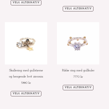
VELG ALTERNATIV
VELG ALTERNATIV
Dette
Dette
produktet
produktet
har
har
flere
flere
varianter.
varianter.
Alternativene
Alternative
kan
kan
velges
velges
Skallering med gullstjerne
Rikke ring med gullkuler
på
på
og hengende hvit zirconia
7770
kr
produktsiden
produktside
5880
kr
VELG ALTERNATIV
VELG ALTERNATIV