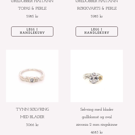
ØREDOBBER HAITANN
ØREDOBBER HAITANN
TOPAS & PERLE
RØKKVARTS & PERLE
5985
kr
5985
kr
LEGG I
LEGG I
HANDLEKURV
HANDLEKURV
Dette
Dette
produktet
produktet
har
har
flere
flere
varianter.
varianter.
Alternativene
Alternative
kan
kan
velges
velges
TYNN SØLVRING
Sølvring med blader
på
på
MED BLADER
gullblomst og oval
produktsiden
produktside
zirconia 2 mm ringskinne
3066
kr
4683
kr