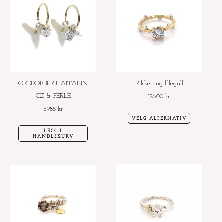
produktet
har
flere
varianter.
Alternative
kan
velges
ØREDOBBER HAITANN
Rikke ring lillegull
på
CZ & PERLE
12600
kr
produktside
5985
kr
VELG ALTERNATIV
LEGG I
HANDLEKURV
Dette
Dette
produktet
produktet
har
har
flere
flere
varianter.
varianter.