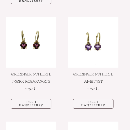
HANDLEKURV
ØRERINGER M/HJERTE
ØRERINGER M/HJERTE
MØRK ROSAKVARTS
AMETYST
5397
kr
5397
kr
LEGG I
LEGG I
HANDLEKURV
HANDLEKURV
Dette