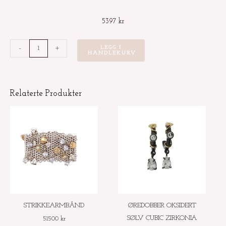
5397
kr
ØRERINGER
-
+
LEGG I
HANDLEKURV
M/HJERTE
CUBIC
ZIRKONIA
Relaterte Produkter
CZ
antall
STRIKKEARMBÅND
ØREDOBBER OKSIDERT
SØLV CUBIC ZIRKONIA
51500
kr