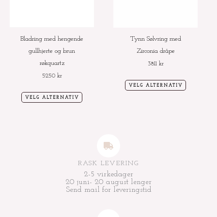
Alternativene
Alternative
kan
kan
velges
velges
Bladring med hengende
Tynn Sølvring med
på
på
gullhjerte og brun
Zirconia dråpe
produktsiden
produktside
røkquartz
3811
kr
5250
kr
VELG ALTERNATIV
VELG ALTERNATIV
RASK LEVERING
2-5 virkedager
20 juni- 20 august lenger
Send mail for leveringstid