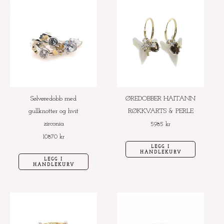
Sølvøredobb med
ØREDOBBER HAITANN
gullknotter og hvit
RØKKVARTS & PERLE
zirconia
5985
kr
10870
kr
LEGG I
HANDLEKURV
LEGG I
HANDLEKURV
Dette
Dette
produktet
produktet
har
har