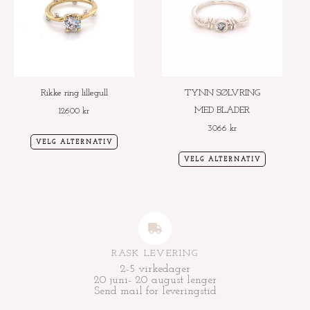
flere
flere
varianter.
varianter.
Alternativene
Alternative
kan
kan
velges
velges
Rikke ring lillegull
TYNN SØLVRING
på
på
MED BLADER
12600
kr
produktsiden
produktside
3066
kr
VELG ALTERNATIV
VELG ALTERNATIV
RASK LEVERING
2-5 virkedager
20 juni- 20 august lenger
Send mail for leveringstid