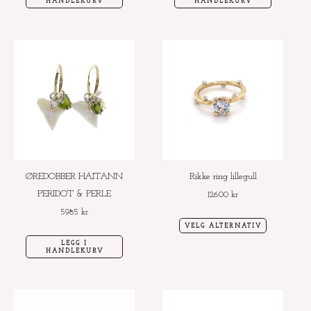
HANDLEKURV
HANDLEKURV
Dette
produktet
har
flere
varianter.
Alternative
kan
velges
ØREDOBBER HAITANN
Rikke ring lillegull
på
PERIDOT & PERLE
12600
kr
produktside
5985
kr
VELG ALTERNATIV
LEGG I
HANDLEKURV
Dette
Dette