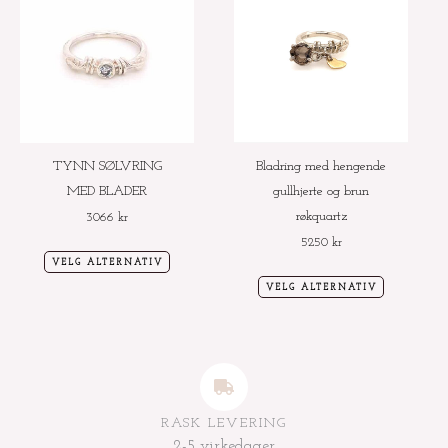
produktet
produktet
har
har
flere
flere
varianter.
varianter.
Alternativene
Alternative
kan
kan
velges
velges
TYNN SØLVRING
Bladring med hengende
på
på
MED BLADER
gullhjerte og brun
produktsiden
produktside
røkquartz
3066
kr
5250
kr
VELG ALTERNATIV
VELG ALTERNATIV
RASK LEVERING
2-5 virkedager