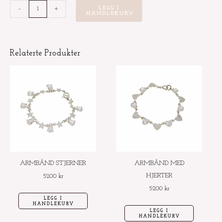
Sølvkjede
-
+
LEGG I
HANDLEKURV
med
olivengrønn
zirconia
Relaterte Produkter
hjerte
antall
ARMBÅND STJERNER
ARMBÅND MED
HJERTER
5200
kr
5200
kr
LEGG I
HANDLEKURV
LEGG I
HANDLEKURV