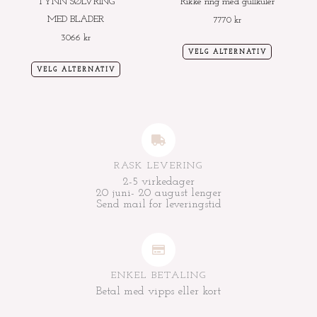
TYNN SØLVRING
Rikke ring med gullkuler
på
på
MED BLADER
7770
kr
produktsiden
produktside
3066
kr
VELG ALTERNATIV
VELG ALTERNATIV
RASK LEVERING
2-5 virkedager
20 juni- 20 august lenger
Send mail for leveringstid
ENKEL BETALING
Betal med vipps eller kort