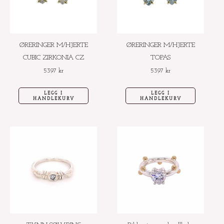
ØRERINGER M/HJERTE
ØRERINGER M/HJERTE
CUBIC ZIRKONIA CZ
TOPAS
5397
kr
5397
kr
LEGG I
LEGG I
HANDLEKURV
HANDLEKURV
Dette
Dette
produktet
produktet
har
har
flere
flere
varianter.
varianter.
Alternativene
Alternative
kan
kan
velges
velges