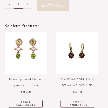
Sølvøredobb
-
+
LEGG I
HANDLEKURV
rosa
med
gullblad
Relaterte Produkter
og
rød
granat
dråpe
antall
Blomst opal øredobb med
ØRERINGER M/HJERTE
grønnkvarts & opal
MØRK ROSAKVARTS
8560
kr
5397
kr
LEGG I
LEGG I
HANDLEKURV
HANDLEKURV