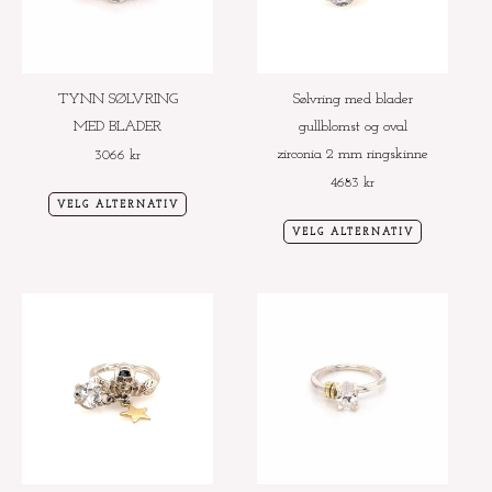
varianter.
varianter.
Alternativene
Alternative
kan
kan
velges
velges
TYNN SØLVRING
Sølvring med blader
på
på
MED BLADER
gullblomst og oval
produktsiden
produktside
zirconia 2 mm ringskinne
3066
kr
4683
kr
VELG ALTERNATIV
VELG ALTERNATIV
Dette
Dette
produktet
produktet
har
har
flere
flere
varianter.
varianter.
Alternativene
Alternative
kan
kan