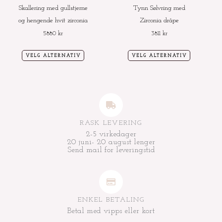
velges
velges
Skallering med gullstjerne
Tynn Sølvring med
på
på
og hengende hvit zirconia
Zirconia dråpe
produktsiden
produktside
5880
kr
3811
kr
VELG ALTERNATIV
VELG ALTERNATIV
RASK LEVERING
2-5 virkedager
20 juni- 20 august lenger
Send mail for leveringstid
ENKEL BETALING
Betal med vipps eller kort