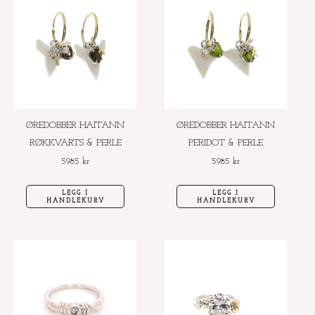
ØREDOBBER HAITANN
ØREDOBBER HAITANN
RØKKVARTS & PERLE
PERIDOT & PERLE
5985
kr
5985
kr
LEGG I
LEGG I
HANDLEKURV
HANDLEKURV
Dette
Dette
produktet
produktet
har
har
flere
flere