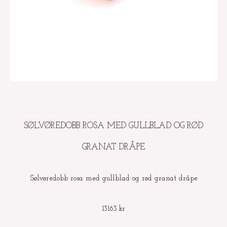
SØLVØREDOBB ROSA MED GULLBLAD OG RØD
GRANAT DRÅPE
Sølvøredobb rosa med gullblad og rød granat dråpe
13163
kr