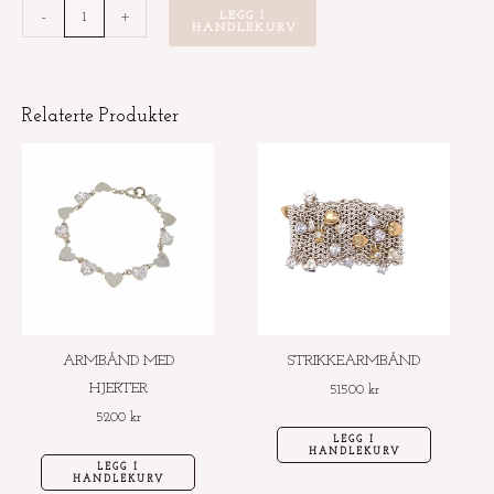
Blomst
-
+
LEGG I
HANDLEKURV
opal
øredobb
med
Relaterte Produkter
zwiss
blue
topaz
antall
ARMBÅND MED
STRIKKEARMBÅND
HJERTER
51500
kr
5200
kr
LEGG I
HANDLEKURV
LEGG I
HANDLEKURV