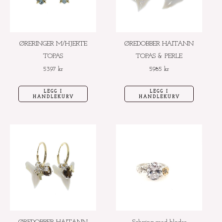
ØRERINGER M/HJERTE
ØREDOBBER HAITANN
TOPAS
TOPAS & PERLE
5397
kr
5985
kr
LEGG I
LEGG I
HANDLEKURV
HANDLEKURV
Dette
produktet
har
flere
varianter.
Alternative
kan
velges