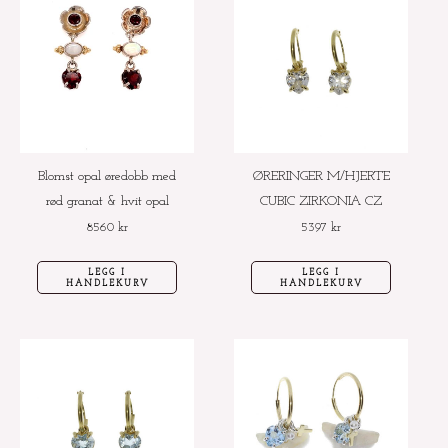
Blomst opal øredobb med
ØRERINGER M/HJERTE
rød granat & hvit opal
CUBIC ZIRKONIA CZ
8560
kr
5397
kr
LEGG I
LEGG I
HANDLEKURV
HANDLEKURV