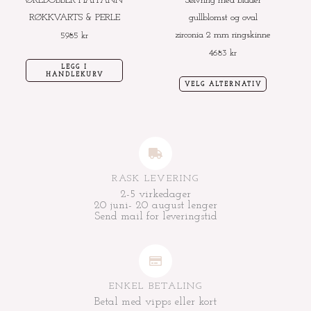
ØREDOBBER HAITANN
Sølvring med blader
på
RØKKVARTS & PERLE
gullblomst og oval
produktside
zirconia 2 mm ringskinne
5985
kr
4683
kr
LEGG I
HANDLEKURV
VELG ALTERNATIV
RASK LEVERING
2-5 virkedager
20 juni- 20 august lenger
Send mail for leveringstid
ENKEL BETALING
Betal med vipps eller kort