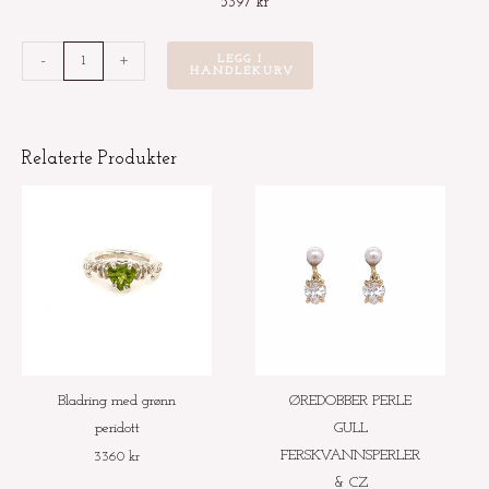
5397
kr
ØRERINGER
-
+
LEGG I
HANDLEKURV
M/HJERTE
TOPAS
antall
Relaterte Produkter
Dette
produktet
har
flere
varianter.
Alternativene
kan
velges
Bladring med grønn
ØREDOBBER PERLE
på
peridott
GULL
produktsiden
FERSKVANNSPERLER
3360
kr
& CZ