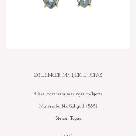
ØRERINGER M/HJERTE TOPAS
Rikke Harsheim øreringer m/hjerte
Materiale: 14k Gultgull (585)
Stener: Topas