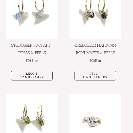
ØREDOBBER HAITANN
ØREDOBBER HAITANN
TOPAS & PERLE
RØKKVARTS & PERLE
5985
kr
5985
kr
LEGG I
LEGG I
HANDLEKURV
HANDLEKURV
Dette
produktet
har
flere
varianter.