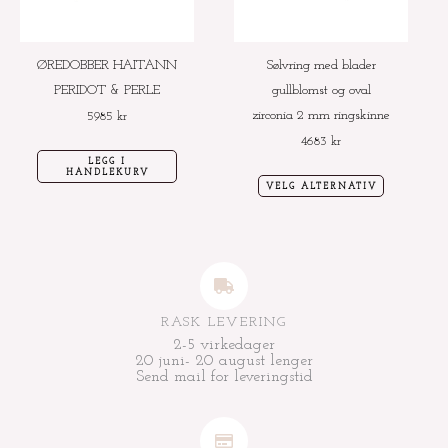
Alternative
kan
velges
ØREDOBBER HAITANN
Sølvring med blader
på
PERIDOT & PERLE
gullblomst og oval
produktside
zirconia 2 mm ringskinne
5985
kr
4683
kr
LEGG I
HANDLEKURV
VELG ALTERNATIV
RASK LEVERING
2-5 virkedager
20 juni- 20 august lenger
Send mail for leveringstid