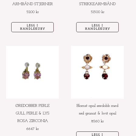
ARMBÅND STJERNER
STRIKKEARMBÅND
5200
kr
51500
kr
LEGG I
LEGG I
HANDLEKURV
HANDLEKURV
ØREDOBBER PERLE
Blomst opal øredobb med
GULL PERLE & LYS
rød granat & hvit opal
ROSA ZIRCONIA
8560
kr
6647
kr
LEGG I