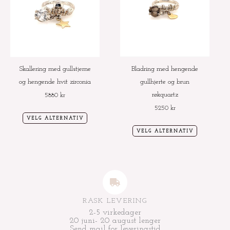
flere
flere
varianter.
varianter.
Alternativene
Alternative
kan
kan
velges
velges
Skallering med gullstjerne
Bladring med hengende
på
på
og hengende hvit zirconia
gullhjerte og brun
produktsiden
produktside
røkquartz
5880
kr
5250
kr
VELG ALTERNATIV
VELG ALTERNATIV
RASK LEVERING
2-5 virkedager
20 juni- 20 august lenger
Send mail for leveringstid