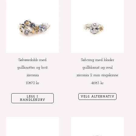
Dette
produktet
har
flere
varianter.
Alternative
kan
velges
Sølvøredobb med
Sølvring med blader
på
gullknotter og hvit
gullblomst og oval
produktside
zirconia
zirconia 2 mm ringskinne
10870
kr
4683
kr
LEGG I
VELG ALTERNATIV
HANDLEKURV
Dette
Dette
produktet
produktet
har
har