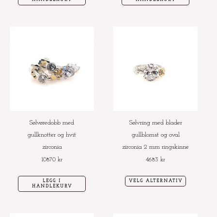
Dette
produktet
har
flere
varianter.
Alternative
kan
velges
Sølvøredobb med
Sølvring med blader
på
gullknotter og hvit
gullblomst og oval
produktside
zirconia
zirconia 2 mm ringskinne
10870
kr
4683
kr
LEGG I
VELG ALTERNATIV
HANDLEKURV