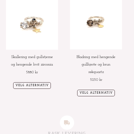
Dette
Dette
produktet
produktet
har
har
flere
flere
varianter.
varianter.
Alternativene
Alternative
kan
kan
velges
velges
Skallering med gullstjerne
Bladring med hengende
på
på
og hengende hvit zirconia
gullhjerte og brun
produktsiden
produktside
røkquartz
5880
kr
5250
kr
VELG ALTERNATIV
VELG ALTERNATIV
RASK LEVERING