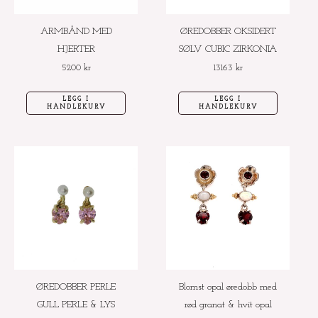
ARMBÅND MED
ØREDOBBER OKSIDERT
HJERTER
SØLV CUBIC ZIRKONIA
5200
kr
13163
kr
LEGG I
LEGG I
HANDLEKURV
HANDLEKURV
ØREDOBBER PERLE
Blomst opal øredobb med
GULL PERLE & LYS
rød granat & hvit opal