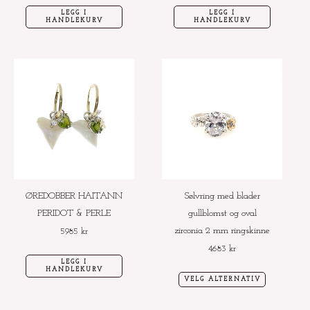
LEGG I
LEGG I
HANDLEKURV
HANDLEKURV
Dette
produktet
har
flere
varianter.
Alternative
kan
velges
ØREDOBBER HAITANN
Sølvring med blader
på
PERIDOT & PERLE
gullblomst og oval
produktside
zirconia 2 mm ringskinne
5985
kr
4683
kr
LEGG I
HANDLEKURV
VELG ALTERNATIV