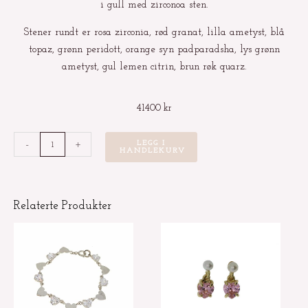
i gull med zirconoa sten.
Stener rundt er rosa zirconia, rød granat, lilla ametyst, blå
topaz, grønn peridott, orange syn padparadsha, lys grønn
ametyst, gul lemen citrin, brun røk quarz.
41400
kr
Oksidert
-
+
LEGG I
HANDLEKURV
strikkearmbånd
med
fargestener
Relaterte Produkter
antall