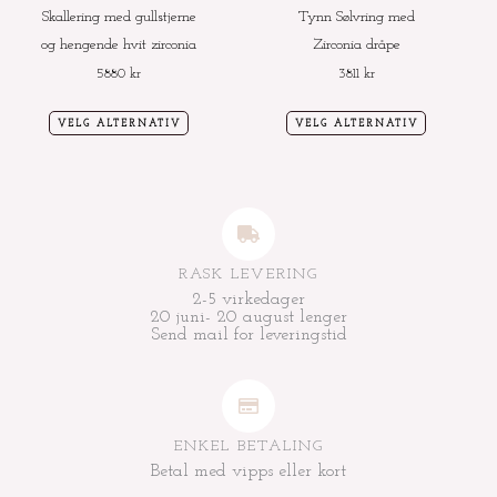
velges
velges
Skallering med gullstjerne
Tynn Sølvring med
på
på
og hengende hvit zirconia
Zirconia dråpe
produktsiden
produktside
5880
kr
3811
kr
VELG ALTERNATIV
VELG ALTERNATIV
RASK LEVERING
2-5 virkedager
20 juni- 20 august lenger
Send mail for leveringstid
ENKEL BETALING
Betal med vipps eller kort