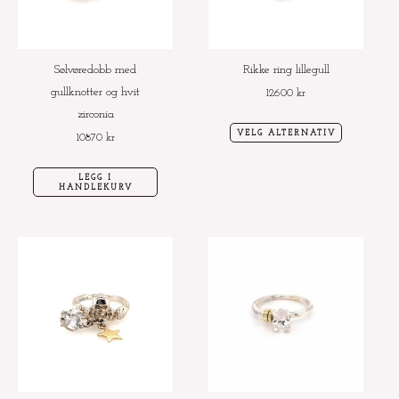
Alternative
kan
velges
Sølvøredobb med
Rikke ring lillegull
på
gullknotter og hvit
12600
kr
produktside
zirconia
VELG ALTERNATIV
10870
kr
LEGG I
HANDLEKURV
Dette
Dette
produktet
produktet
har
har
flere
flere
varianter.
varianter.
Alternativene
Alternative
kan
kan