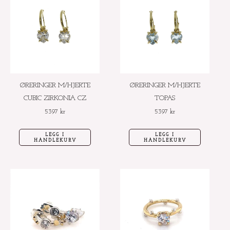
ØRERINGER M/HJERTE
ØRERINGER M/HJERTE
CUBIC ZIRKONIA CZ
TOPAS
5397
kr
5397
kr
LEGG I
LEGG I
HANDLEKURV
HANDLEKURV
Dette
produktet
har
flere
varianter.