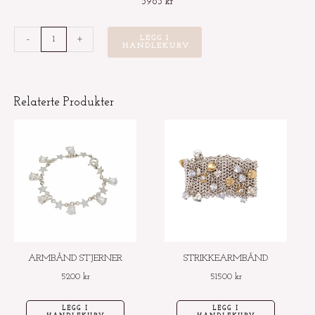
5985
kr
ØREDOBBER
-
+
LEGG I
HANDLEKURV
HAITANN
PERIDOT
&
Relaterte Produkter
PERLE
antall
ARMBÅND STJERNER
STRIKKEARMBÅND
5200
kr
51500
kr
LEGG I
LEGG I