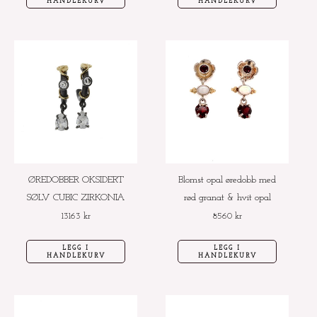
HANDLEKURV
HANDLEKURV
ØREDOBBER OKSIDERT
Blomst opal øredobb med
SØLV CUBIC ZIRKONIA
rød granat & hvit opal
13163
kr
8560
kr
LEGG I
LEGG I
HANDLEKURV
HANDLEKURV