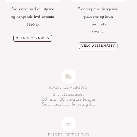
velges
velges
Skallering med gullstjerne
Bladring med hengende
på
på
og hengende hvit zirconia
gullhjerte og brun
produktsiden
produktside
røkquartz
5880
kr
5250
kr
VELG ALTERNATIV
VELG ALTERNATIV
RASK LEVERING
2-5 virkedager
20 juni- 20 august lenger
Send mail for leveringstid
ENKEL BETALING