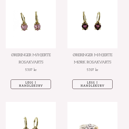
ØRERINGER M/HJERTE
ØRERINGER M/HJERTE
ROSAKVARTS
MØRK ROSAKVARTS
5397
kr
5397
kr
LEGG I
LEGG I
HANDLEKURV
HANDLEKURV
Dette
produktet
har
flere