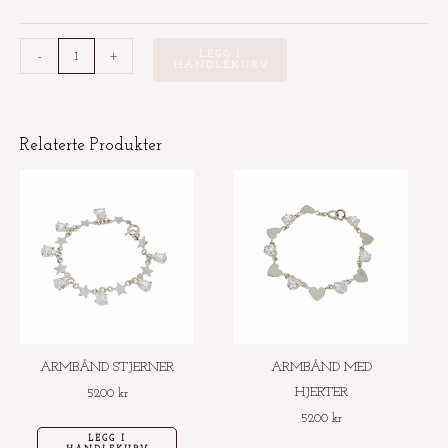
-
+
LEGG I
HANDLEKURV
Relaterte Produkter
ARMBÅND STJERNER
ARMBÅND MED
HJERTER
5200
kr
5200
kr
LEGG I