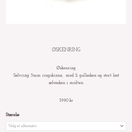
ØSKENRING
Øskenring
Sølvring 3mm ringskinne, med 2 gulløsken og stort løst
sølvøsken i midten.
3990
kr
Øskenring
Størrelse
antall