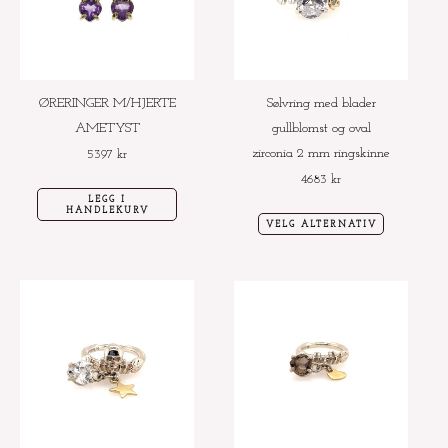
varianter.
Alternative
kan
velges
ØRERINGER M/HJERTE
Sølvring med blader
på
AMETYST
gullblomst og oval
produktside
zirconia 2 mm ringskinne
5397
kr
4683
kr
LEGG I
HANDLEKURV
VELG ALTERNATIV
Dette
Dette
produktet
produktet
har
har
flere
flere
varianter.
varianter.
Alternativene
Alternative
kan
kan