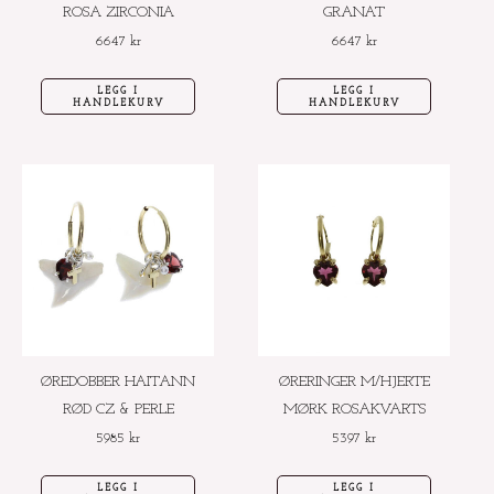
ROSA ZIRCONIA
GRANAT
6647
kr
6647
kr
LEGG I
LEGG I
HANDLEKURV
HANDLEKURV
ØREDOBBER HAITANN
ØRERINGER M/HJERTE
RØD CZ & PERLE
MØRK ROSAKVARTS
5985
kr
5397
kr
LEGG I
LEGG I