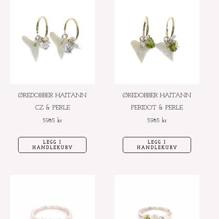
ØREDOBBER HAITANN
ØREDOBBER HAITANN
CZ & PERLE
PERIDOT & PERLE
5985
kr
5985
kr
LEGG I
LEGG I
HANDLEKURV
HANDLEKURV
Dette
Dette
produktet
produktet
har
har
flere
flere