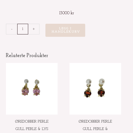
13000
kr
Sølvøredobber
-
+
LEGG I
HANDLEKURV
med
gullknotter
og
Relaterte Produkter
lilla
ametyst
antall
ØREDOBBER PERLE
ØREDOBBER PERLE
GULL PERLE & LYS
GULL PERLE &