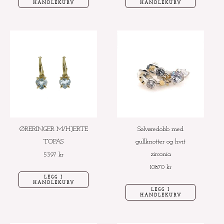
HANDLEKURV
HANDLEKURV
ØRERINGER M/HJERTE
Sølvøredobb med
TOPAS
gullknotter og hvit
zirconia
5397
kr
10870
kr
LEGG I
HANDLEKURV
LEGG I
HANDLEKURV