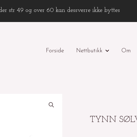
er str 49 og over 60 kan dessverre ikke byttes
Forside
Nettbutikk
Om
TYNN SØL