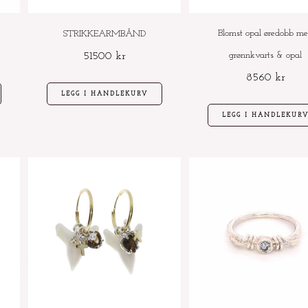
Blomst opal øredobb m
STRIKKEARMBÅND
grønnkvarts & opal
51500
kr
8560
kr
LEGG I HANDLEKURV
LEGG I HANDLEKUR