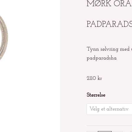
MØRK ORA
PADPARAD
Tynn sølvring med 
padparadsha
2110
kr
Tynn
Størrelse
sølvring
med
6mm