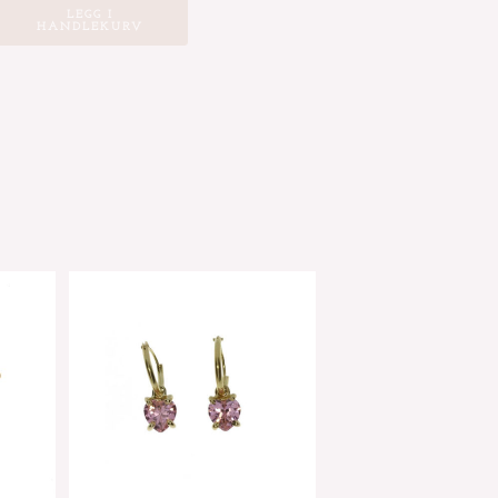
LEGG I
HANDLEKURV