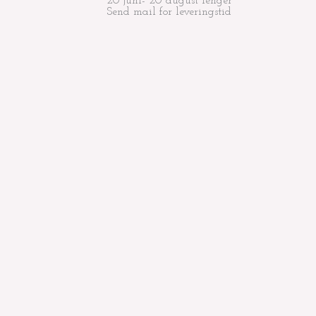
20 juni- 20 august lenger
Send mail for leveringstid