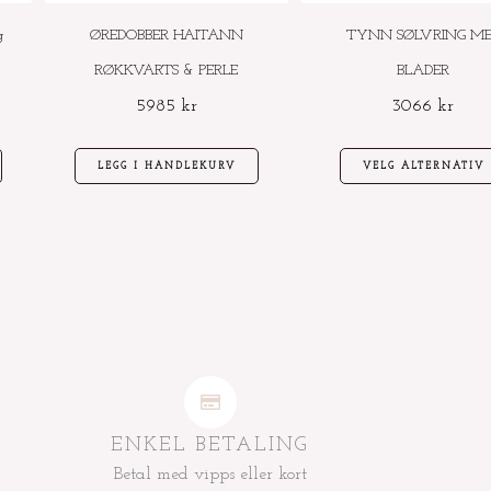
g
ØREDOBBER HAITANN
TYNN SØLVRING M
RØKKVARTS & PERLE
BLADER
5985
kr
3066
kr
LEGG I HANDLEKURV
VELG ALTERNATIV
ENKEL BETALING
Betal med vipps eller kort