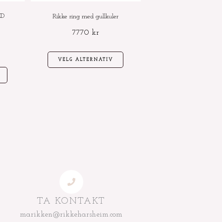
velges
velges
ED
Rikke ring med gullkuler
på
på
7770
kr
produktsiden
produktsiden
VELG ALTERNATIV
TA KONTAKT
marikken@rikkeharsheim.com