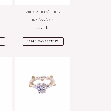
ed
ØRERINGER M/HJERTE
ROSAKVARTS
5397
kr
V
LEGG I HANDLEKURV
Dette
Dette
produktet
produktet
har
har
flere
flere
varianter.
varianter.
Alternativene
Alternativene
kan
kan