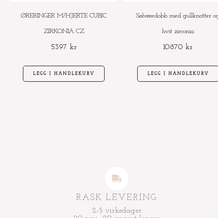
ØRERINGER M/HJERTE CUBIC
Sølvøredobb med gullknotter o
ZIRKONIA CZ
hvit zirconia
5397
kr
10870
kr
LEGG I HANDLEKURV
LEGG I HANDLEKURV
RASK LEVERING
2-5 virkedager