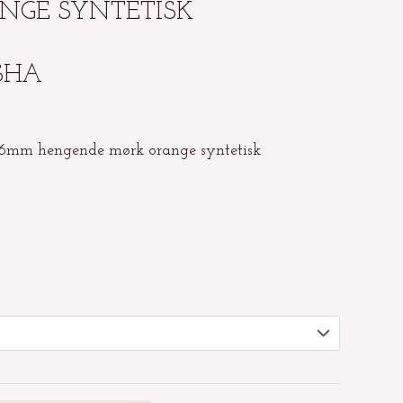
NGE SYNTETISK
SHA
6mm hengende mørk orange syntetisk