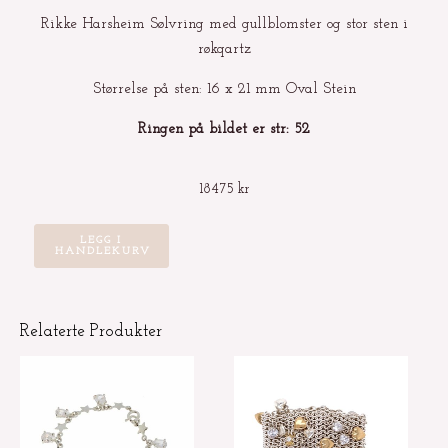
Rikke Harsheim Sølvring med gullblomster og stor sten i
røkqartz
Størrelse på sten: 16 x 21 mm Oval Stein
Ringen på bildet er str: 52
18475
kr
Sølvring
LEGG I
HANDLEKURV
med
gullblomster
og
Relaterte Produkter
stor
sten
i
røkqartz
antall