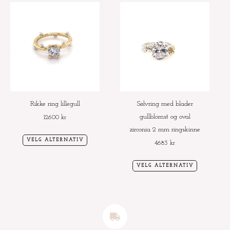
Dette
Dette
produktet
produktet
har
har
flere
flere
varianter.
varianter.
Alternativene
Alternative
kan
kan
velges
velges
Rikke ring lillegull
Sølvring med blader
på
på
gullblomst og oval
12600
kr
produktsiden
produktside
zirconia 2 mm ringskinne
VELG ALTERNATIV
4683
kr
VELG ALTERNATIV