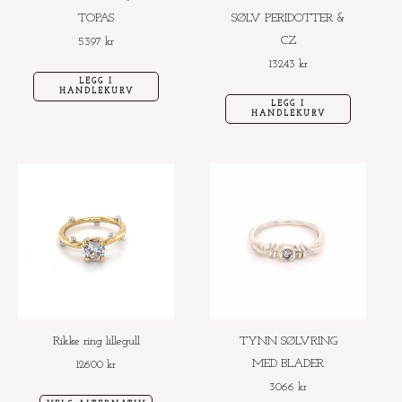
TOPAS
SØLV PERIDOTTER &
CZ
5397
kr
13243
kr
LEGG I
HANDLEKURV
LEGG I
HANDLEKURV
Dette
Dette
produktet
produktet
har
har
flere
flere
varianter.
varianter.
Alternativene
Alternative
kan
kan
velges
velges
Rikke ring lillegull
TYNN SØLVRING
på
på
MED BLADER
12600
kr
produktsiden
produktside
3066
kr