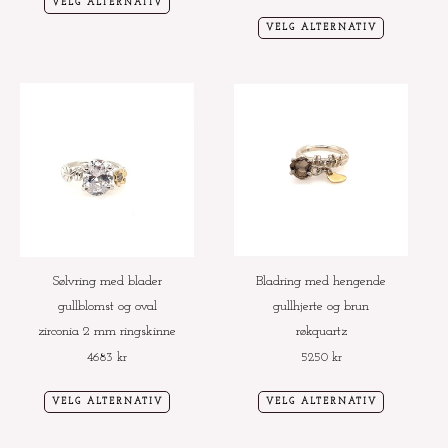
VELG ALTERNATIV
VELG ALTERNATIV
Dette
Dette
produktet
produktet
har
har
flere
flere
varianter.
varianter.
Alternativene
Alternative
kan
kan
velges
velges
Sølvring med blader
Bladring med hengende
på
på
gullblomst og oval
gullhjerte og brun
produktsiden
produktside
zirconia 2 mm ringskinne
røkquartz
4683
kr
5250
kr
VELG ALTERNATIV
VELG ALTERNATIV