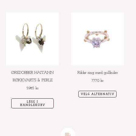
Dette
produktet
har
flere
varianter.
Alternative
kan
velges
ØREDOBBER HAITANN
Rikke ring med gullkuler
på
RØKKVARTS & PERLE
7770
kr
produktside
5985
kr
VELG ALTERNATIV
LEGG I
HANDLEKURV