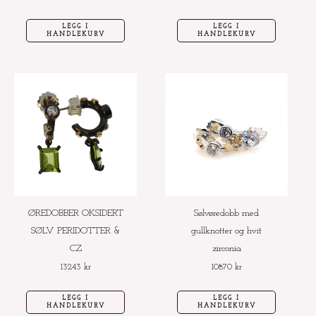
LEGG I
LEGG I
HANDLEKURV
HANDLEKURV
ØREDOBBER OKSIDERT
Sølvøredobb med
SØLV PERIDOTTER &
gullknotter og hvit
CZ
zirconia
13243
kr
10870
kr
LEGG I
LEGG I
HANDLEKURV
HANDLEKURV