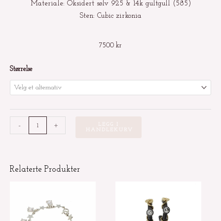
Materiale: Oksidert sølv 925 & 14k gultgull (585)
Sten: Cubic zirkonia
7500
kr
Oksydet
Størrelse
med
gullkuler
og
rund
-
+
LEGG I
zircon
HANDLEKURV
antall
Relaterte Produkter