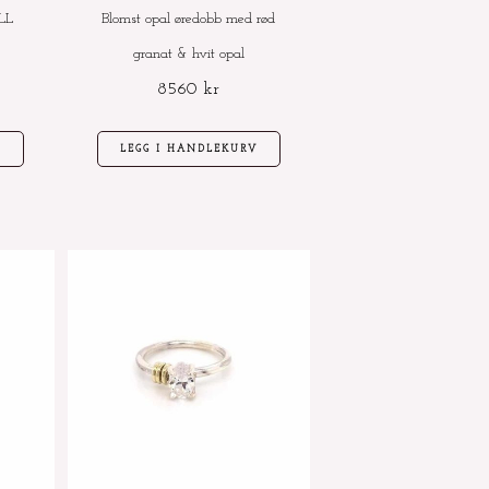
LL
Blomst opal øredobb med rød
granat & hvit opal
8560
kr
V
LEGG I HANDLEKURV
Dette
Dette
produktet
produktet
har
har
flere
flere
varianter.
varianter.
Alternativene
Alternativene
kan
kan