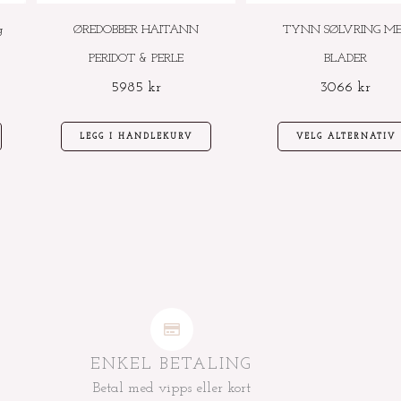
g
ØREDOBBER HAITANN
TYNN SØLVRING M
PERIDOT & PERLE
BLADER
5985
kr
3066
kr
LEGG I HANDLEKURV
VELG ALTERNATIV
ENKEL BETALING
Betal med vipps eller kort