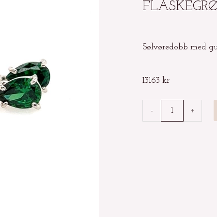
FLASKEGRØ
Sølvøredobb med gul
13163
kr
Sølvøredobb
-
+
med
gullblad
og
flaskegrønn
zirconia
dråpe
antall