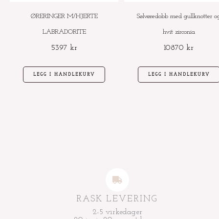
ØRERINGER M/HJERTE
Sølvøredobb med gullknotter o
LABRADORITE
hvit zirconia
5397
kr
10870
kr
LEGG I HANDLEKURV
LEGG I HANDLEKURV
RASK LEVERING
2-5 virkedager