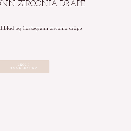
NN ZIRCONIA DRÅPE
lblad og flaskegrønn zirconia dråpe
LEGG I
HANDLEKURV