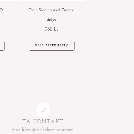
velges
velges
ED
Tynn Sølvring med Zirconia
på
på
dråpe
produktsiden
produktsiden
3811
kr
VELG ALTERNATIV
TA KONTAKT
marikken@rikkeharsheim.com