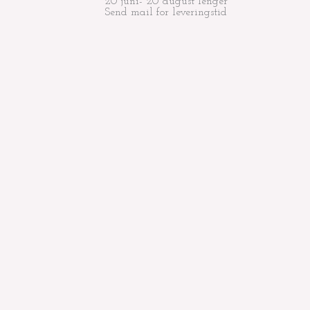
20 juni- 20 august lenger
Send mail for leveringstid