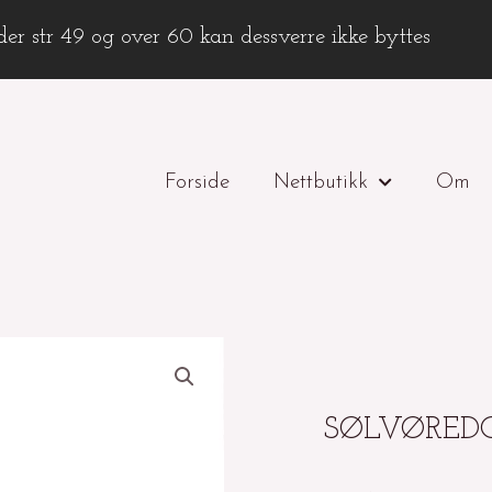
er str 49 og over 60 kan dessverre ikke byttes
Forside
Nettbutikk
Om
SØLVØREDO