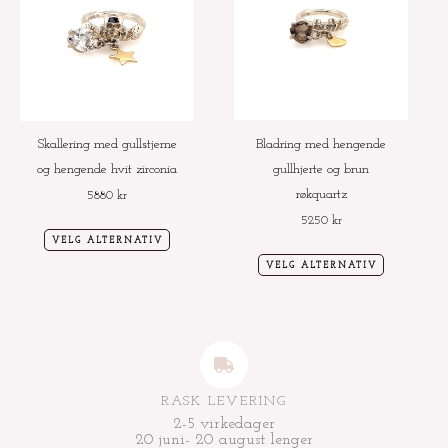
har
har
flere
flere
varianter.
varianter.
Alternativene
Alternative
kan
kan
velges
velges
Skallering med gullstjerne
Bladring med hengende
på
på
og hengende hvit zirconia
gullhjerte og brun
produktsiden
produktside
røkquartz
5880
kr
5250
kr
VELG ALTERNATIV
VELG ALTERNATIV
RASK LEVERING
2-5 virkedager
20 juni- 20 august lenger