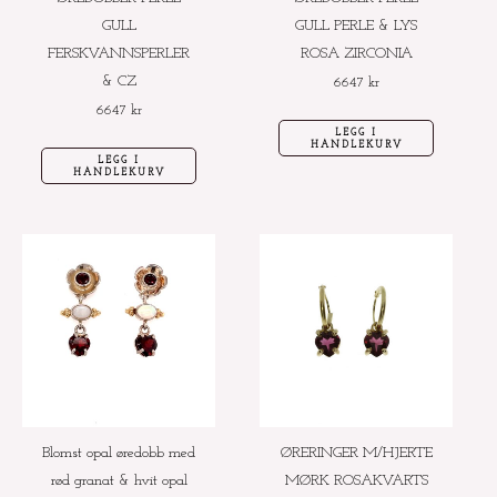
GULL
GULL PERLE & LYS
FERSKVANNSPERLER
ROSA ZIRCONIA
& CZ
6647
kr
6647
kr
LEGG I
HANDLEKURV
LEGG I
HANDLEKURV
Blomst opal øredobb med
ØRERINGER M/HJERTE
rød granat & hvit opal
MØRK ROSAKVARTS