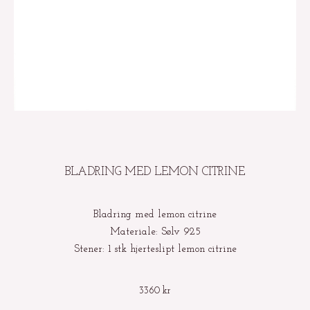
BLADRING MED LEMON CITRINE
Bladring med lemon citrine
Materiale: Sølv 925
Stener: 1 stk hjerteslipt lemon citrine
3360
kr