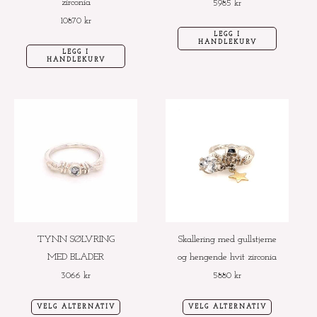
zirconia
5985
kr
10870
kr
LEGG I
HANDLEKURV
LEGG I
HANDLEKURV
Dette
Dette
produktet
produktet
har
har
flere
flere
varianter.
varianter.
Alternativene
Alternative
kan
kan
velges
velges
TYNN SØLVRING
Skallering med gullstjerne
på
på
MED BLADER
og hengende hvit zirconia
produktsiden
produktside
3066
kr
5880
kr
VELG ALTERNATIV
VELG ALTERNATIV