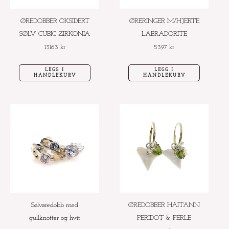
ØREDOBBER OKSIDERT
ØRERINGER M/HJERTE
SØLV CUBIC ZIRKONIA
LABRADORITE
13163
kr
5397
kr
LEGG I
LEGG I
HANDLEKURV
HANDLEKURV
Sølvøredobb med
ØREDOBBER HAITANN
gullknotter og hvit
PERIDOT & PERLE