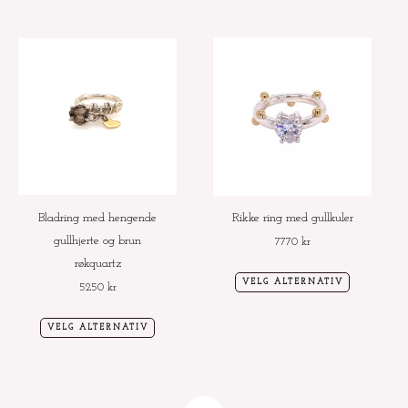
Dette
Dette
produktet
produktet
har
har
flere
flere
varianter.
varianter.
Alternativene
Alternative
kan
kan
velges
velges
Bladring med hengende
Rikke ring med gullkuler
på
på
gullhjerte og brun
7770
kr
produktsiden
produktside
røkquartz
VELG ALTERNATIV
5250
kr
VELG ALTERNATIV