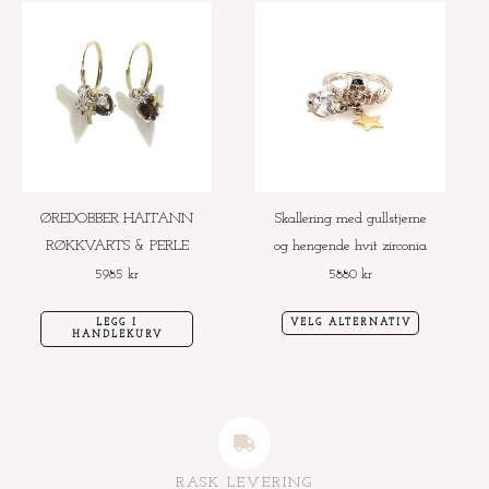
Dette
produktet
har
flere
varianter.
Alternative
kan
velges
ØREDOBBER HAITANN
Skallering med gullstjerne
på
RØKKVARTS & PERLE
og hengende hvit zirconia
produktside
5985
kr
5880
kr
LEGG I
VELG ALTERNATIV
HANDLEKURV
RASK LEVERING