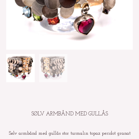
SØLV ARMBÅND MED GULLÅS
Sølv armbånd med gullås stor turmalin topaz peridot granat