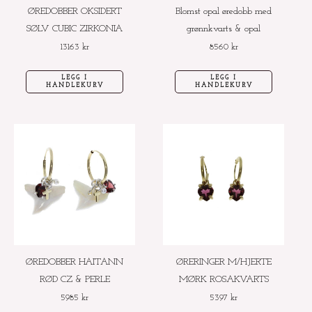
ØREDOBBER OKSIDERT
Blomst opal øredobb med
SØLV CUBIC ZIRKONIA
grønnkvarts & opal
13163
kr
8560
kr
LEGG I
LEGG I
HANDLEKURV
HANDLEKURV
ØREDOBBER HAITANN
ØRERINGER M/HJERTE
RØD CZ & PERLE
MØRK ROSAKVARTS
5985
kr
5397
kr