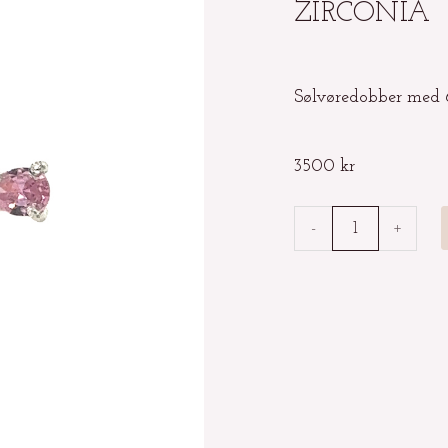
ZIRCONIA
Sølvøredobber med 
3500
kr
Sølvøredobber
-
+
med
lys
rosa
zirconia
antall