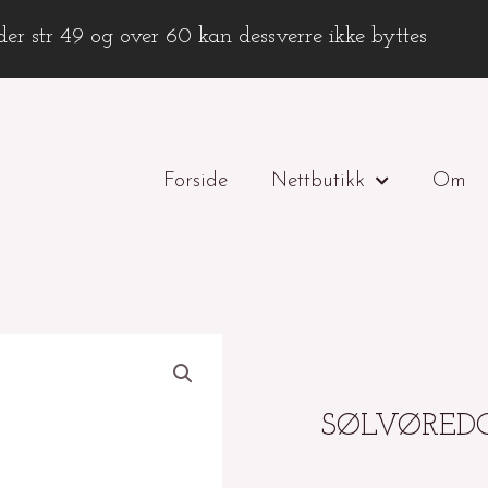
er str 49 og over 60 kan dessverre ikke byttes
Forside
Nettbutikk
Om
SØLVØREDO