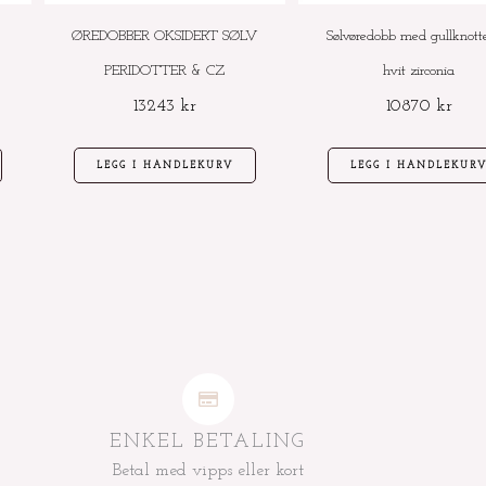
ØREDOBBER OKSIDERT SØLV
Sølvøredobb med gullknott
PERIDOTTER & CZ
hvit zirconia
13243
kr
10870
kr
LEGG I HANDLEKURV
LEGG I HANDLEKUR
ENKEL BETALING
Betal med vipps eller kort