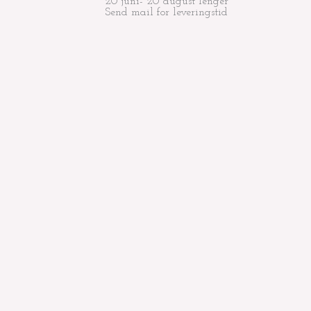
20 juni- 20 august lenger
Send mail for leveringstid