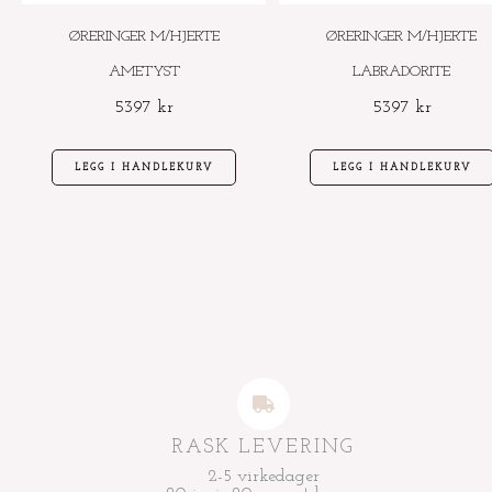
ØRERINGER M/HJERTE
ØRERINGER M/HJERTE
AMETYST
LABRADORITE
5397
kr
5397
kr
LEGG I HANDLEKURV
LEGG I HANDLEKURV
RASK LEVERING
2-5 virkedager