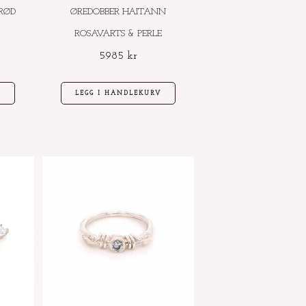
RØD
ØREDOBBER HAITANN
ROSAVARTS & PERLE
5985
kr
V
LEGG I HANDLEKURV
Dette
produktet
har
flere
varianter.
Alternativene
kan