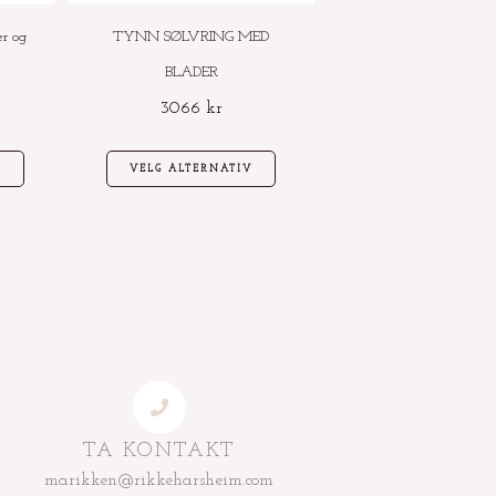
velges
er og
TYNN SØLVRING MED
på
BLADER
produktsiden
3066
kr
V
VELG ALTERNATIV
TA KONTAKT
marikken@rikkeharsheim.com