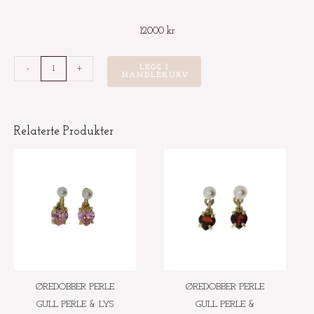
12000
kr
Sølvøredobb
-
+
LEGG I
HANDLEKURV
med
gullknotter
og
Relaterte Produkter
swiss
blue
topaz
antall
ØREDOBBER PERLE
ØREDOBBER PERLE
GULL PERLE & LYS
GULL PERLE &