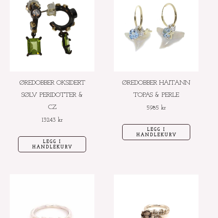
ØREDOBBER OKSIDERT
ØREDOBBER HAITANN
SØLV PERIDOTTER &
TOPAS & PERLE
CZ
5985
kr
13243
kr
LEGG I
HANDLEKURV
LEGG I
HANDLEKURV
Dette
Dette
produktet
produktet
har
har
flere
flere