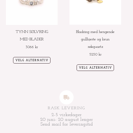
varianter.
varianter.
Alternativene
Alternative
kan
kan
velges
velges
TYNN SØLVRING
Bladring med hengende
på
på
MED BLADER
gullhjerte og brun
produktsiden
produktside
røkquartz
3066
kr
5250
kr
VELG ALTERNATIV
VELG ALTERNATIV
RASK LEVERING
2-5 virkedager
20 juni- 20 august lenger
Send mail for leveringstid