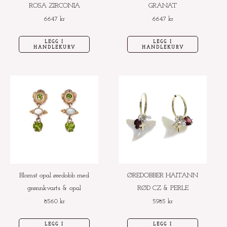
ROSA ZIRCONIA
GRANAT
6647
kr
6647
kr
LEGG I
LEGG I
HANDLEKURV
HANDLEKURV
Blomst opal øredobb med
ØREDOBBER HAITANN
grønnkvarts & opal
RØD CZ & PERLE
8560
kr
5985
kr
LEGG I
LEGG I