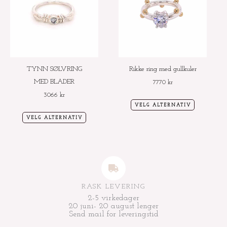
har
har
flere
flere
varianter.
varianter.
Alternativene
Alternative
kan
kan
velges
velges
TYNN SØLVRING
Rikke ring med gullkuler
på
på
MED BLADER
7770
kr
produktsiden
produktside
3066
kr
VELG ALTERNATIV
VELG ALTERNATIV
RASK LEVERING
2-5 virkedager
20 juni- 20 august lenger
Send mail for leveringstid