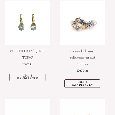
ØRERINGER M/HJERTE
Sølvøredobb med
TOPAS
gullknotter og hvit
zirconia
5397
kr
10870
kr
LEGG I
HANDLEKURV
LEGG I
HANDLEKURV
Dette
Dette
produktet
produktet